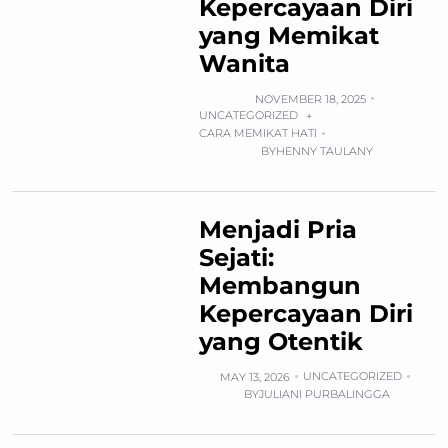
Kepercayaan Diri
yang Memikat
Wanita
NOVEMBER 18, 2025
UNCATEGORIZED
+
CARA MEMIKAT HATI
BY
HENNY TAULANY
Menjadi Pria
Sejati:
Membangun
Kepercayaan Diri
yang Otentik
UNCATEGORIZED
MAY 13, 2026
BY
JULIANI PURBALINGGA