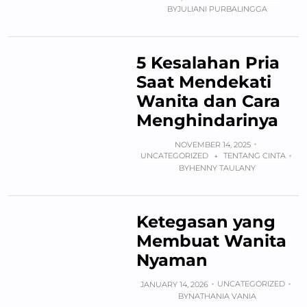
BY
JULIANI PURBALINGGA
5 Kesalahan Pria
Saat Mendekati
Wanita dan Cara
Menghindarinya
NOVEMBER 14, 2025
UNCATEGORIZED
TENTANG CINTA
+
BY
HENNY TAULANY
Ketegasan yang
Membuat Wanita
Nyaman
UNCATEGORIZED
JANUARY 14, 2026
BY
NATHANIA VANIA