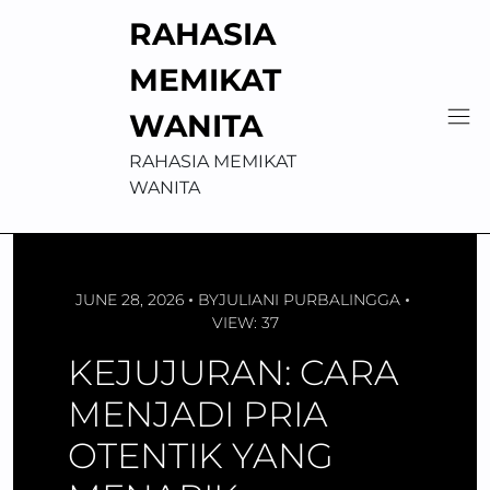
Skip
RAHASIA
to
content
MEMIKAT
WANITA
RAHASIA MEMIKAT
WANITA
JUNE 28, 2026
BY
JULIANI PURBALINGGA
VIEW: 37
KEJUJURAN: CARA
MENJADI PRIA
OTENTIK YANG