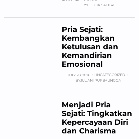
BY
FELICIA SAFITRI
Pria Sejati:
Kembangkan
Ketulusan dan
Kemandirian
Emosional
UNCATEGORIZED
JULY 20, 2026
BY
JULIANI PURBALINGGA
Menjadi Pria
Sejati: Tingkatkan
Kepercayaan Diri
dan Charisma