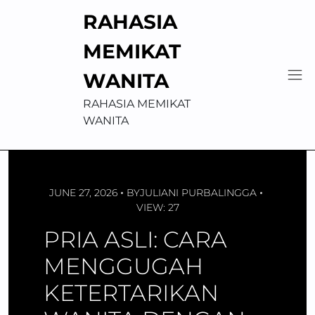
Skip
RAHASIA
to
content
MEMIKAT
WANITA
RAHASIA MEMIKAT
WANITA
JUNE 27, 2026
BY
JULIANI PURBALINGGA
VIEW: 27
PRIA ASLI: CARA
MENGGUGAH
KETERTARIKAN