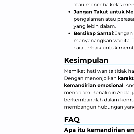
atau mencoba kelas me
Jangan Takut untuk Me
pengalaman atau perasa
yang lebih dalam.
Bersikap Santai
: Jangan
menyenangkan wanita. Te
cara terbaik untuk me
Kesimpulan
Memikat hati wanita tidak ha
Dengan menonjolkan
karakt
kemandirian emosional
, An
mendalam. Kenali diri Anda, j
berkembanglah dalam komunik
membangun hubungan yang l
FAQ
Apa itu kemandirian e