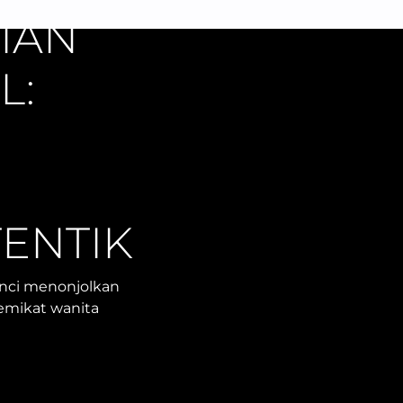
IAN
L:
ENTIK
unci menonjolkan
emikat wanita