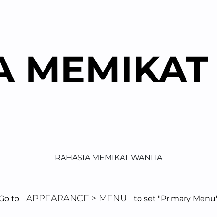
A MEMIKAT
RAHASIA MEMIKAT WANITA
Uncategorized
Kemandirian Emosional: Rahasia Memikat Wanita
APPEARANCE > MENU
Go to
to set "Primary Menu
GA
VIEW: 60