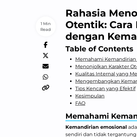
Rahasia Meno
Otentik: Car
1 Min
Read
dengan Keman
Table of Contents
Memahami Kemandirian 
Menonjolkan Karakter Ot
Kualitas Internal yang M
Mengembangkan Kemam
Tips Kencan yang Efektif
Kesimpulan
FAQ
Memahami Kemand
Kemandirian emosional
ada
sendiri dan tidak tergantung