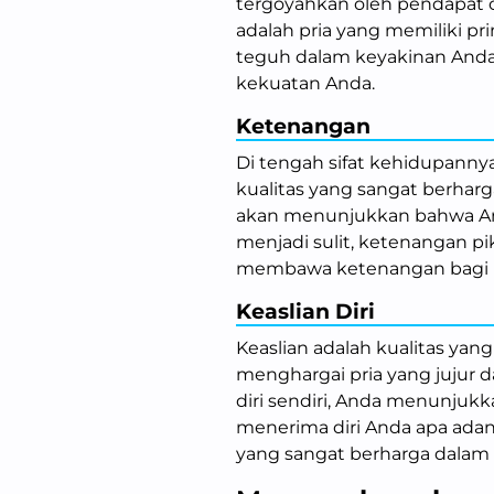
tergoyahkan oleh pendapat 
adalah pria yang memiliki pri
teguh dalam keyakinan Anda, 
kekuatan Anda.
Ketenangan
Di tengah sifat kehidupann
kualitas yang sangat berha
akan menunjukkan bahwa Anda
menjadi sulit, ketenangan p
membawa ketenangan bagi 
Keaslian Diri
Keaslian adalah kualitas yang
menghargai pria yang jujur d
diri sendiri, Anda menunjuk
menerima diri Anda apa adan
yang sangat berharga dalam