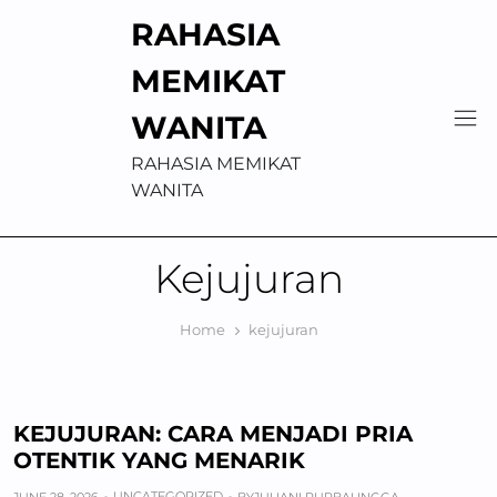
Skip
RAHASIA
to
content
MEMIKAT
WANITA
RAHASIA MEMIKAT
WANITA
Kejujuran
Home
kejujuran
KEJUJURAN: CARA MENJADI PRIA
OTENTIK YANG MENARIK
UNCATEGORIZED