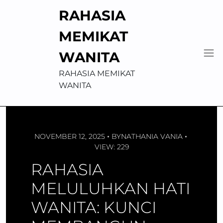
Skip
RAHASIA
to
content
MEMIKAT
WANITA
RAHASIA MEMIKAT
WANITA
NOVEMBER 12, 2025
BY
NATHANIA VANIA
VIEW: 229
RAHASIA
MELULUHKAN HATI
WANITA: KUNCI