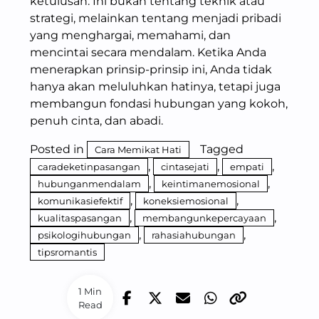
ketulusan. Ini bukan tentang teknik atau
strategi, melainkan tentang menjadi pribadi
yang menghargai, memahami, dan
mencintai secara mendalam. Ketika Anda
menerapkan prinsip-prinsip ini, Anda tidak
hanya akan meluluhkan hatinya, tetapi juga
membangun fondasi hubungan yang kokoh,
penuh cinta, dan abadi.
Posted in
Tagged
Cara Memikat Hati
,
,
,
caradeketinpasangan
cintasejati
empati
,
,
hubunganmendalam
keintimanemosional
,
,
komunikasiefektif
koneksiemosional
,
,
kualitaspasangan
membangunkepercayaan
,
,
psikologihubungan
rahasiahubungan
tipsromantis
1 Min
Read