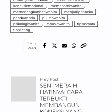
,
,
koneksiemosional
memahamiwanita
,
,
memenangkanhatiwanita
menjadipriapeka
,
,
panduanpria
pikiranwanita
,
,
,
psikologiwanita
rahasiawanita
tipsasmara
tipsdating
1 Min
Read
Prev Post
SENI MERAIH
HATINYA: CARA
TERBUKTI
MEMBANGUN
KONEKSI YANG