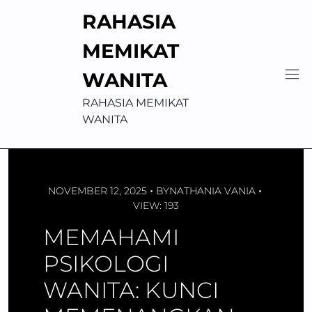
Skip
RAHASIA
to
content
MEMIKAT
WANITA
RAHASIA MEMIKAT
WANITA
NOVEMBER 12, 2025
BY
NATHANIA VANIA
VIEW: 193
MEMAHAMI
PSIKOLOGI
WANITA: KUNCI