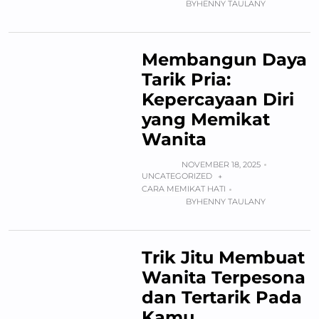
BY
HENNY TAULANY
Membangun Daya
Tarik Pria:
Kepercayaan Diri
yang Memikat
Wanita
NOVEMBER 18, 2025
UNCATEGORIZED
+
CARA MEMIKAT HATI
BY
HENNY TAULANY
Trik Jitu Membuat
Wanita Terpesona
dan Tertarik Pada
Kamu