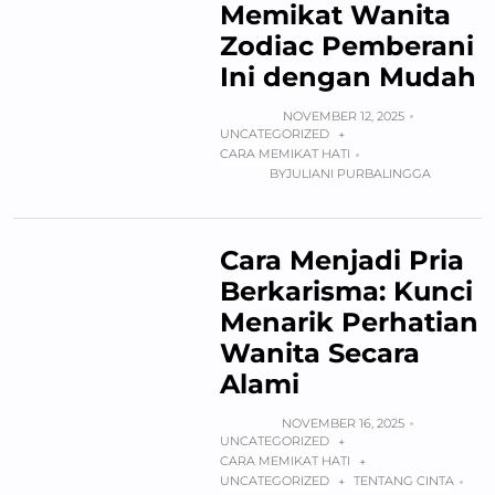
Memikat Wanita
Zodiac Pemberani
Ini dengan Mudah
NOVEMBER 12, 2025
UNCATEGORIZED
+
CARA MEMIKAT HATI
BY
JULIANI PURBALINGGA
Cara Menjadi Pria
Berkarisma: Kunci
Menarik Perhatian
Wanita Secara
Alami
NOVEMBER 16, 2025
UNCATEGORIZED
+
CARA MEMIKAT HATI
+
UNCATEGORIZED
TENTANG CINTA
+