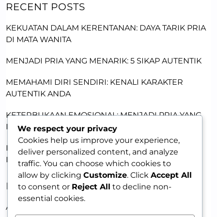
RECENT POSTS
KEKUATAN DALAM KERENTANAN: DAYA TARIK PRIA
DI MATA WANITA
MENJADI PRIA YANG MENARIK: 5 SIKAP AUTENTIK
MEMAHAMI DIRI SENDIRI: KENALI KARAKTER
AUTENTIK ANDA
KETERBUKAAN EMOSIONAL: MENJADI PRIA YANG
MENARIK BAGI WANITA
We respect your privacy
Cookies help us improve your experience,
BAHASA TUBUH: SIKAP PERCAYA DIRI UNTUK
deliver personalized content, and analyze
MENARIK WANITA
traffic. You can choose which cookies to
allow by clicking
Customize
. Click
Accept All
RECENT COMMENTS
to consent or
Reject All
to decline non-
essential cookies.
A WordPress Commenter
on
HELLO WORLD!