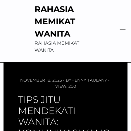
Skip
RAHASIA
to
content
MEMIKAT
WANITA
RAHASIA MEMIKAT
WANITA
NOVEMBER 18, 2025
BY
HENNY TAULANY
VIEW: 200
TIPS JITU
MENDEKATI
WANITA: