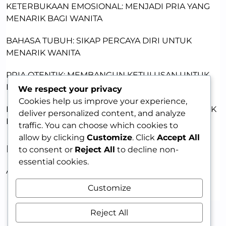
KETERBUKAAN EMOSIONAL: MENJADI PRIA YANG
MENARIK BAGI WANITA
BAHASA TUBUH: SIKAP PERCAYA DIRI UNTUK
MENARIK WANITA
PRIA OTENTIK: MEMBANGUN KETULUSAN UNTUK
MENARIK WANITA
We respect your privacy
Cookies help us improve your experience,
KEKUATAN KETULUSAN: JADI PRIA OTENTIK UNTUK
deliver personalized content, and analyze
DAYA TARIK
traffic. You can choose which cookies to
allow by clicking
Customize
. Click
Accept All
RECENT COMMENTS
to consent or
Reject All
to decline non-
essential cookies.
A WordPress Commenter
on
HELLO WORLD!
Customize
Reject All