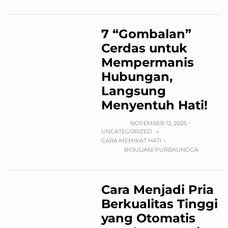
7 “Gombalan”
Cerdas untuk
Mempermanis
Hubungan,
Langsung
Menyentuh Hati!
NOVEMBER 12, 2025
UNCATEGORIZED
+
CARA MEMIKAT HATI
BY
JULIANI PURBALINGGA
Cara Menjadi Pria
Berkualitas Tinggi
yang Otomatis