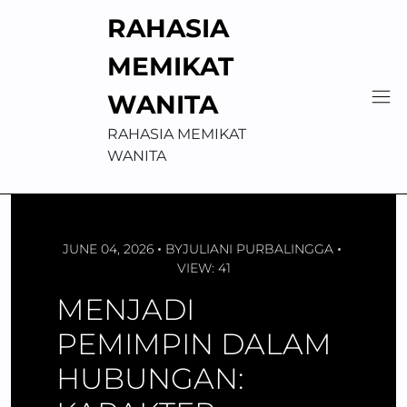
Skip
RAHASIA
to
content
MEMIKAT
WANITA
RAHASIA MEMIKAT
WANITA
JUNE 04, 2026
BY
JULIANI PURBALINGGA
VIEW: 41
MENJADI
PEMIMPIN DALAM
HUBUNGAN: