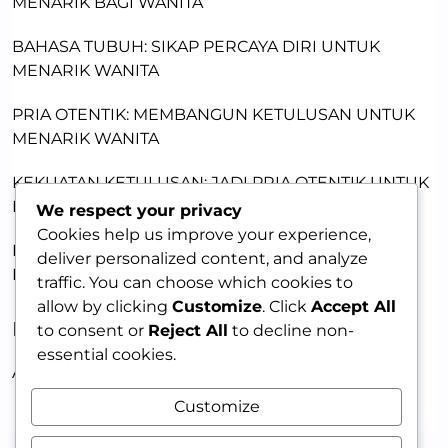
MENARIK BAGI WANITA
BAHASA TUBUH: SIKAP PERCAYA DIRI UNTUK
MENARIK WANITA
PRIA OTENTIK: MEMBANGUN KETULUSAN UNTUK
MENARIK WANITA
KEKUATAN KETULUSAN: JADI PRIA OTENTIK UNTUK
DAYA TARIK
We respect your privacy
Cookies help us improve your experience,
PRIA MENARIK: MEMBANGUN KEPERCAYAAN DIRI
deliver personalized content, and analyze
DENGAN KETULUSAN
traffic. You can choose which cookies to
allow by clicking
Customize
. Click
Accept All
RECENT COMMENTS
to consent or
Reject All
to decline non-
essential cookies.
A WordPress Commenter
on
HELLO WORLD!
Customize