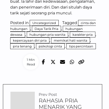
buat. Ia lahir dari kedewasaan, pengalaman,
dan penerimaan diri. Dan dari situlah daya
tarik sejati seorang pria muncul.
Posted in
Tagged
Uncategorized
cinta dan
,
,
hubungan
Daya Tarik Pria
hubungan
,
,
,
dewasa
hubungan pria wanita
karakter pria
,
,
kepercayaan diri pria
memikat hati wanita
,
,
pria tenang
psikologi cinta
tips percintaan
1 Min
Read
Prev Post
RAHASIA PRIA
MENARIK YANG