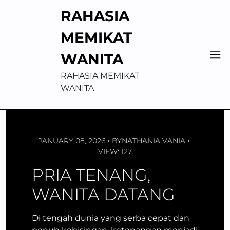
Skip
RAHASIA
to
content
MEMIKAT
WANITA
RAHASIA MEMIKAT
WANITA
JANUARY 08, 2026
BY
NATHANIA VANIA
VIEW: 127
PRIA TENANG,
WANITA DATANG
Di tengah dunia yang serba cepat dan