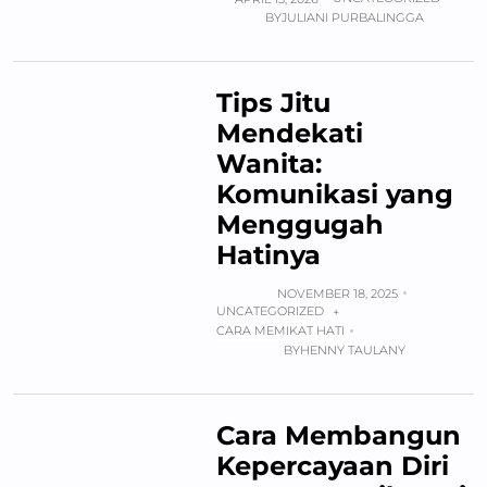
BY
JULIANI PURBALINGGA
Tips Jitu
Mendekati
Wanita:
Komunikasi yang
Menggugah
Hatinya
NOVEMBER 18, 2025
UNCATEGORIZED
+
CARA MEMIKAT HATI
BY
HENNY TAULANY
Cara Membangun
Kepercayaan Diri