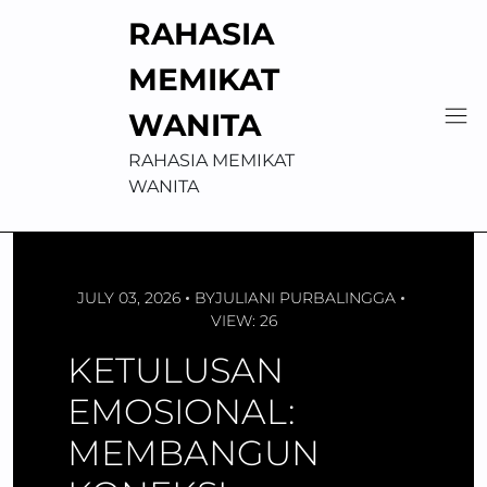
Skip
RAHASIA
to
content
MEMIKAT
WANITA
RAHASIA MEMIKAT
WANITA
JULY 03, 2026
BY
JULIANI PURBALINGGA
VIEW: 26
KETULUSAN
EMOSIONAL:
MEMBANGUN