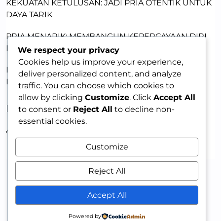
KEKUATAN KETULUSAN: JADI PRIA OTENTIK UNTUK
DAYA TARIK
PRIA MENARIK: MEMBANGUN KEPERCAYAAN DIRI
DENGAN KETULUSAN
We respect your privacy
Cookies help us improve your experience,
MEMBANGUN DAYA TARIK LEWAT KERENTANAN:
deliver personalized content, and analyze
KUNCI MEMIKAT WANITA
traffic. You can choose which cookies to
allow by clicking
Customize
. Click
Accept All
RECENT COMMENTS
to consent or
Reject All
to decline non-
essential cookies.
A WordPress Commenter
on
HELLO WORLD!
Customize
Reject All
Accept All
Powered by