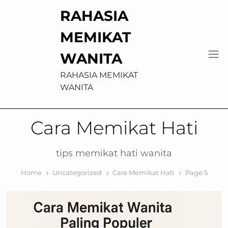
Skip
RAHASIA
to
content
MEMIKAT
WANITA
RAHASIA MEMIKAT
WANITA
Cara Memikat Hati
tips memikat hati wanita
Home
Uncategorized
Cara Memikat Hati
Page 5