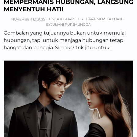
MEMPERMANIS HUBUNGAN, LANGSUNG
MENYENTUH HATI!
UNCATEGORIZED
CARA MEMIKAT HATI
NOVEMBER 12, 2025
+
BY
JULIANI PURBALINGGA
Gombalan yang tujuannya bukan untuk memulai
hubungan, tapi untuk menjaga hubungan tetap
hangat dan bahagia. Simak 7 trik jitu untuk…