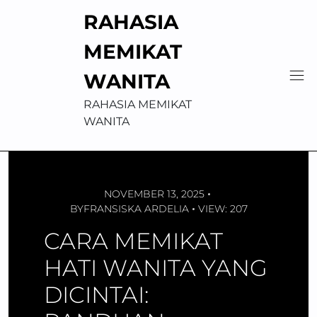
Skip
RAHASIA
to
content
MEMIKAT
WANITA
RAHASIA MEMIKAT
WANITA
NOVEMBER 13, 2025
BY
FRANSISKA ARDELIA
VIEW: 207
CARA MEMIKAT
HATI WANITA YANG
DICINTAI: