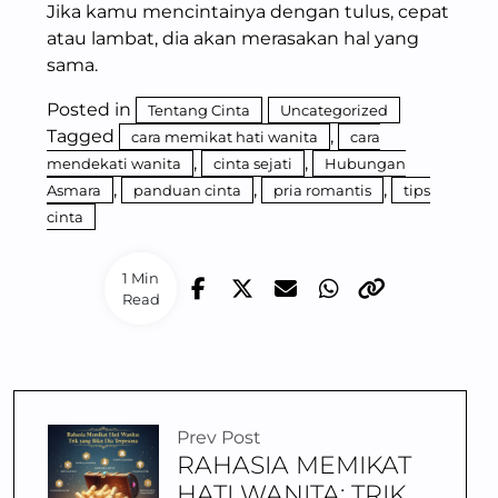
Jika kamu mencintainya dengan tulus, cepat
atau lambat, dia akan merasakan hal yang
sama.
Posted in
Tentang Cinta
Uncategorized
Tagged
,
cara memikat hati wanita
cara
,
,
mendekati wanita
cinta sejati
Hubungan
,
,
,
Asmara
panduan cinta
pria romantis
tips
cinta
1 Min
Read
Prev Post
RAHASIA MEMIKAT
HATI WANITA: TRIK