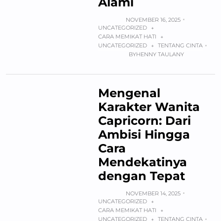
Alami
NOVEMBER 16, 2025
UNCATEGORIZED
+
CARA MEMIKAT HATI
+
UNCATEGORIZED
TENTANG CINTA
+
BY
HENNY TAULANY
Mengenal
Karakter Wanita
Capricorn: Dari
Ambisi Hingga
Cara
Mendekatinya
dengan Tepat
NOVEMBER 14, 2025
UNCATEGORIZED
+
CARA MEMIKAT HATI
+
UNCATEGORIZED
TENTANG CINTA
+