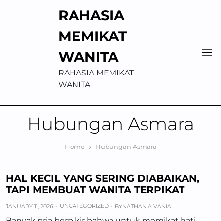
Skip
RAHASIA
to
content
MEMIKAT
WANITA
RAHASIA MEMIKAT
WANITA
Hubungan Asmara
Home
Hubungan Asmara
HAL KECIL YANG SERING DIABAIKAN,
TAPI MEMBUAT WANITA TERPIKAT
UNCATEGORIZED
JANUARY 11, 2026
BY
NATHANIA VANIA
Banyak pria berpikir bahwa untuk memikat hati