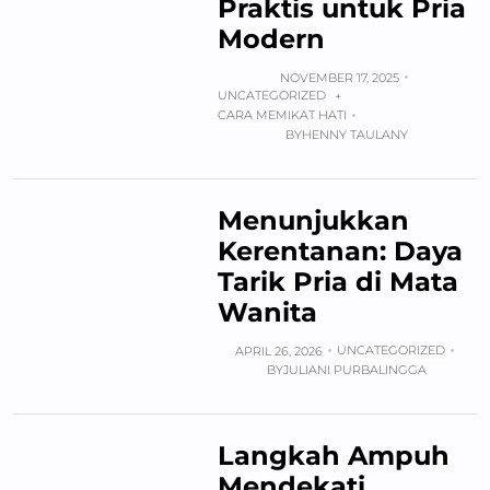
Praktis untuk Pria
Modern
NOVEMBER 17, 2025
UNCATEGORIZED
+
CARA MEMIKAT HATI
BY
HENNY TAULANY
Menunjukkan
Kerentanan: Daya
Tarik Pria di Mata
Wanita
UNCATEGORIZED
APRIL 26, 2026
BY
JULIANI PURBALINGGA
Langkah Ampuh
Mendekati