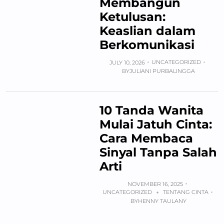
Membangun
Ketulusan:
Keaslian dalam
Berkomunikasi
UNCATEGORIZED
JULY 10, 2026
BY
JULIANI PURBALINGGA
10 Tanda Wanita
Mulai Jatuh Cinta:
Cara Membaca
Sinyal Tanpa Salah
Arti
NOVEMBER 16, 2025
UNCATEGORIZED
TENTANG CINTA
+
BY
HENNY TAULANY