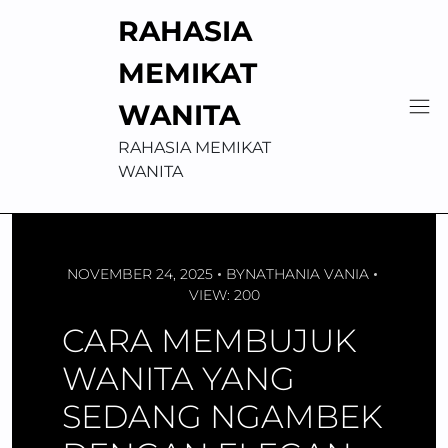
Skip
RAHASIA
to
content
MEMIKAT
WANITA
RAHASIA MEMIKAT
WANITA
NOVEMBER 24, 2025
BY
NATHANIA VANIA
VIEW: 200
CARA MEMBUJUK
WANITA YANG
SEDANG NGAMBEK