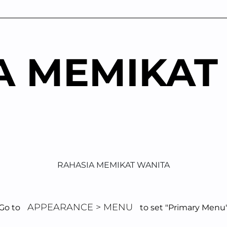
A MEMIKAT
RAHASIA MEMIKAT WANITA
ategorized
Bukan Penampilan, Ini Hal yang Sebenarnya Dicari Wan
APPEARANCE > MENU
Go to
to set "Primary Menu
ANIA
VIEW: 179