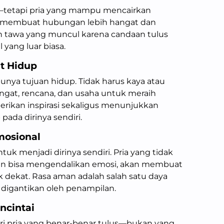
—tetapi pria yang mampu mencairkan
t membuat hubungan lebih hangat dan
tawa yang muncul karena candaan tulus
 yang luar biasa.
t Hidup
unya tujuan hidup. Tidak harus kaya atau
angat, rencana, dan usaha untuk meraih
berikan inspirasi sekaligus menunjukkan
ada dirinya sendiri.
mosional
uk menjadi dirinya sendiri. Pria yang tidak
dan bisa mengendalikan emosi, akan membuat
dekat. Rasa aman adalah salah satu daya
a digantikan oleh penampilan.
ncintai
ri pria yang benar-benar tulus—bukan yang