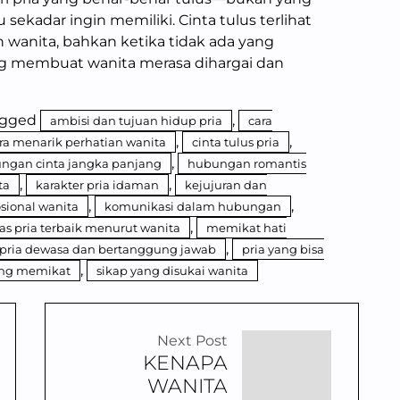
sekadar ingin memiliki. Cinta tulus terlihat
 wanita, bahkan ketika tidak ada yang
ang membuat wanita merasa dihargai dan
agged
,
ambisi dan tujuan hidup pria
cara
,
,
ra menarik perhatian wanita
cinta tulus pria
,
ngan cinta jangka panjang
hubungan romantis
,
,
ta
karakter pria idaman
kejujuran dan
,
,
ional wanita
komunikasi dalam hubungan
,
tas pria terbaik menurut wanita
memikat hati
,
pria dewasa dan bertanggung jawab
pria yang bisa
,
ang memikat
sikap yang disukai wanita
Next Post
KENAPA
WANITA