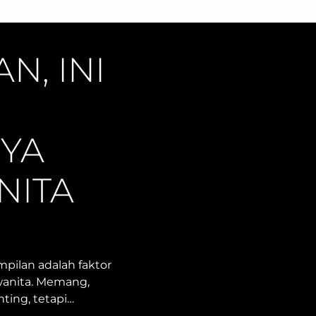
N, INI
YA
NITA
pilan adalah faktor
wanita. Memang,
nting, tetapi…