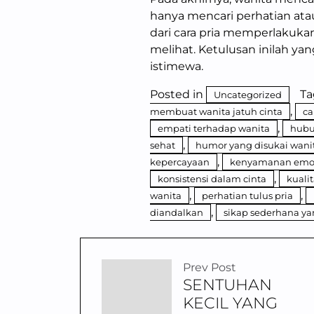
hanya mencari perhatian atau 
dari cara pria memperlakukan
melihat. Ketulusan inilah y
istimewa.
Posted in
T
Uncategorized
,
membuat wanita jatuh cinta
ca
,
empati terhadap wanita
hubu
,
sehat
humor yang disukai wani
,
kepercayaan
kenyamanan emos
,
konsistensi dalam cinta
kuali
,
,
wanita
perhatian tulus pria
,
diandalkan
sikap sederhana y
Prev Post
SENTUHAN
KECIL YANG