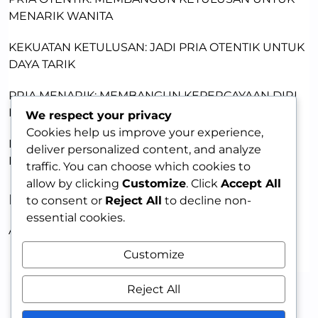
MENARIK WANITA
KEKUATAN KETULUSAN: JADI PRIA OTENTIK UNTUK
DAYA TARIK
PRIA MENARIK: MEMBANGUN KEPERCAYAAN DIRI
DENGAN KETULUSAN
We respect your privacy
Cookies help us improve your experience,
MEMBANGUN DAYA TARIK LEWAT KERENTANAN:
deliver personalized content, and analyze
KUNCI MEMIKAT WANITA
traffic. You can choose which cookies to
allow by clicking
Customize
. Click
Accept All
RECENT COMMENTS
to consent or
Reject All
to decline non-
essential cookies.
A WordPress Commenter
on
HELLO WORLD!
Customize
Reject All