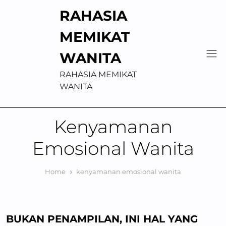
Skip
RAHASIA
to
content
MEMIKAT
WANITA
RAHASIA MEMIKAT
WANITA
Kenyamanan
Emosional Wanita
Home
kenyamanan emosional wanita
BUKAN PENAMPILAN, INI HAL YANG