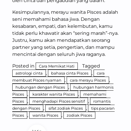
oleh cinta dan pengabdian yang dalam.
Kesimpulannya, merayu wanita Pisces adalah
seni memahami bahasa jiwa. Dengan
kesabaran, empati, dan kelembutan, kamu
tidak perlu khawatir akan “sering marah”-nya.
Justru, kamu akan mendapatkan seorang
partner yang setia, pengertian, dan mampu
mencintai dengan seluruh jiwa raganya.
Posted in
Tagged
Cara Memikat Hati
,
,
astrologi cinta
bahasa cinta Pisces
cara
,
,
membuat Pisces nyaman
cara merayu Pisces
,
hubungan dengan Pisces
hubungan harmonis
,
,
Pisces
karakter wanita Pisces
memahami
,
,
Pisces
menghadapi Pisces sensitif
romantis
,
,
dengan Pisces
sifat zodiak Pisces
tips pacaran
,
,
Pisces
wanita Pisces
zodiak Pisces