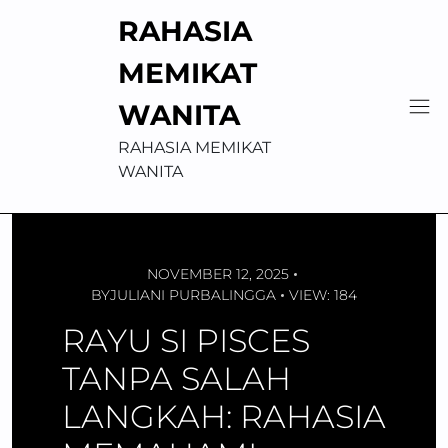
Skip
RAHASIA
to
content
MEMIKAT
WANITA
RAHASIA MEMIKAT
WANITA
NOVEMBER 12, 2025
BY
JULIANI PURBALINGGA
VIEW: 184
RAYU SI PISCES
TANPA SALAH
LANGKAH: RAHASIA