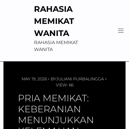
Skip
RAHASIA
to
content
MEMIKAT
WANITA
RAHASIA MEMIKAT
WANITA
MAY 19, 2026
BY
JULIANI PURBALINGGA
VIEW: 66
PRIA MEMIKAT:
KEBERANIAN
MENUNJUKKAN