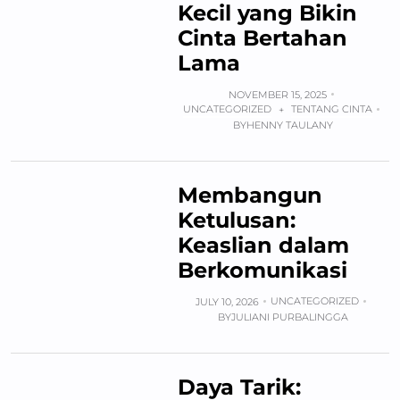
Kecil yang Bikin
Cinta Bertahan
Lama
NOVEMBER 15, 2025
UNCATEGORIZED
TENTANG CINTA
+
BY
HENNY TAULANY
Membangun
Ketulusan:
Keaslian dalam
Berkomunikasi
UNCATEGORIZED
JULY 10, 2026
BY
JULIANI PURBALINGGA
Daya Tarik: