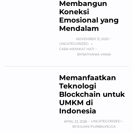
Membangun
Koneksi
Emosional yang
Mendalam
NOVEMBER 12, 2025
UNCATEGORIZED
+
CARA MEMIKAT HATI
BY
NATHANIA VANIA
Memanfaatkan
Teknologi
Blockchain untuk
UMKM di
Indonesia
UNCATEGORIZED
APRIL 23, 2026
BY
JULIANI PURBALINGGA