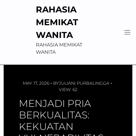
Skip
RAHASIA
to
content
MEMIKAT
WANITA
RAHASIA MEMIKAT
WANITA
MAY 17, 2026
BY
JULIANI PURBALINGGA
VIEW: 62
MENJADI PRIA
BERKUALITAS:
KEKUATAN