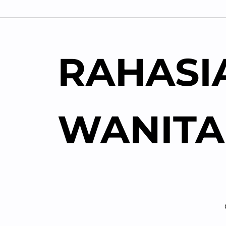
Skip
to
content
RAHASI
WANITA
V