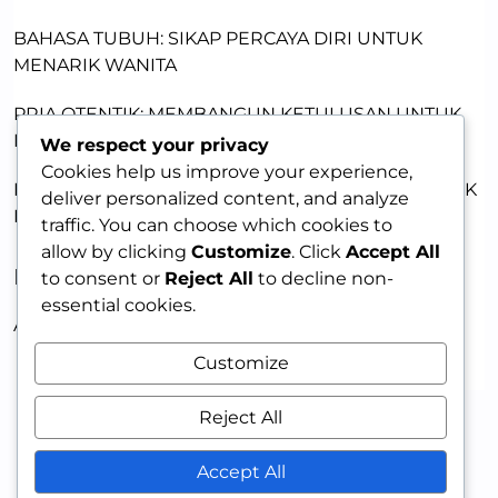
BAHASA TUBUH: SIKAP PERCAYA DIRI UNTUK
MENARIK WANITA
PRIA OTENTIK: MEMBANGUN KETULUSAN UNTUK
MENARIK WANITA
We respect your privacy
Cookies help us improve your experience,
KEKUATAN KETULUSAN: JADI PRIA OTENTIK UNTUK
deliver personalized content, and analyze
DAYA TARIK
traffic. You can choose which cookies to
allow by clicking
Customize
. Click
Accept All
RECENT COMMENTS
to consent or
Reject All
to decline non-
essential cookies.
A WordPress Commenter
on
HELLO WORLD!
Customize
Reject All
Accept All