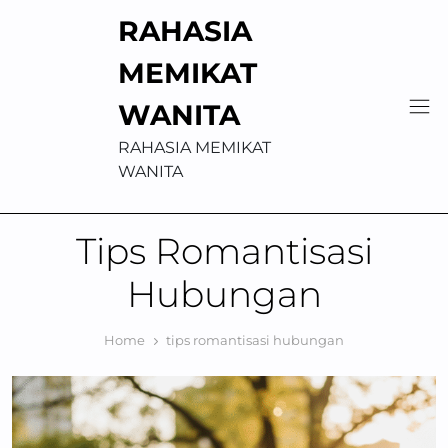
Skip
RAHASIA
to
content
MEMIKAT
WANITA
RAHASIA MEMIKAT
WANITA
Tips Romantisasi
Hubungan
Home
tips romantisasi hubungan