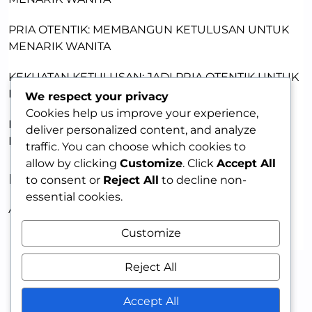
PRIA OTENTIK: MEMBANGUN KETULUSAN UNTUK
MENARIK WANITA
KEKUATAN KETULUSAN: JADI PRIA OTENTIK UNTUK
DAYA TARIK
We respect your privacy
Cookies help us improve your experience,
PRIA MENARIK: MEMBANGUN KEPERCAYAAN DIRI
deliver personalized content, and analyze
DENGAN KETULUSAN
traffic. You can choose which cookies to
allow by clicking
Customize
. Click
Accept All
RECENT COMMENTS
to consent or
Reject All
to decline non-
essential cookies.
A WordPress Commenter
on
HELLO WORLD!
Customize
Reject All
Accept All