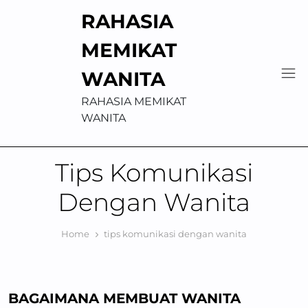
Skip
RAHASIA
to
content
MEMIKAT
WANITA
RAHASIA MEMIKAT
WANITA
Tips Komunikasi
Dengan Wanita
Home
tips komunikasi dengan wanita
BAGAIMANA MEMBUAT WANITA