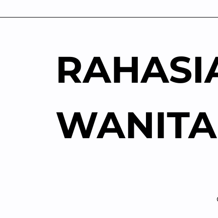
Skip
to
content
RAHASI
WANITA