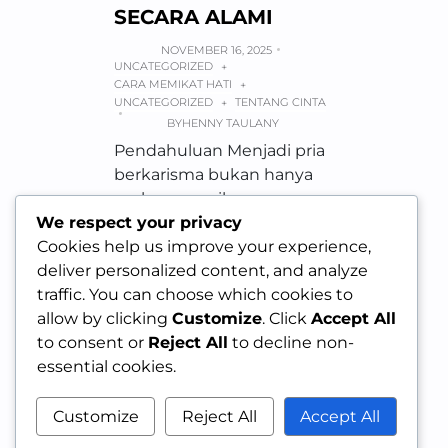
SECARA ALAMI
NOVEMBER 16, 2025
UNCATEGORIZED
+
CARA MEMIKAT HATI
+
UNCATEGORIZED
TENTANG CINTA
+
BY
HENNY TAULANY
Pendahuluan Menjadi pria
berkarisma bukan hanya
soal penampilan,
melainkan kombinasi
We respect your privacy
antara sikap, bahasa tubuh,
Cookies help us improve your experience,
dan kepercayaan diri.
deliver personalized content, and analyze
Karisma yang alami…
traffic. You can choose which cookies to
allow by clicking
Customize
. Click
Accept All
to consent or
Reject All
to decline non-
essential cookies.
Customize
Reject All
Accept All