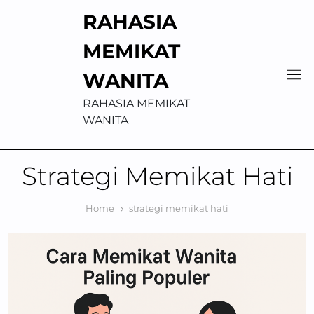
Skip
RAHASIA
to
content
MEMIKAT
WANITA
RAHASIA MEMIKAT
WANITA
Strategi Memikat Hati
Home
strategi memikat hati