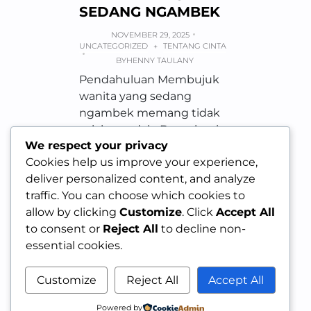
SEDANG NGAMBEK
NOVEMBER 29, 2025
UNCATEGORIZED
TENTANG CINTA
+
BY
HENNY TAULANY
Pendahuluan Membujuk
wanita yang sedang
ngambek memang tidak
selalu mudah. Banyak pria
We respect your privacy
melakukan berbagai cara
Cookies help us improve your experience,
untuk memperbaiki
deliver personalized content, and analyze
suasana, tetapi tidak…
traffic. You can choose which cookies to
allow by clicking
Customize
. Click
Accept All
to consent or
Reject All
to decline non-
essential cookies.
Customize
Reject All
Accept All
Powered by