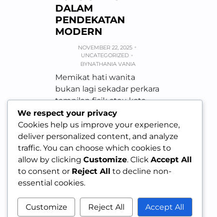
DALAM
PENDEKATAN
MODERN
NOVEMBER 22, 2025
UNCATEGORIZED
BY
NATHANIA VANIA
Memikat hati wanita
bukan lagi sekadar perkara
tampilan fisik atau kata-
kata manis yang mudah
We respect your privacy
diucapkan. Di era modern
Cookies help us improve your experience,
yang penuh…
deliver personalized content, and analyze
traffic. You can choose which cookies to
allow by clicking
Customize
. Click
Accept All
to consent or
Reject All
to decline non-
essential cookies.
Customize
Reject All
Accept All