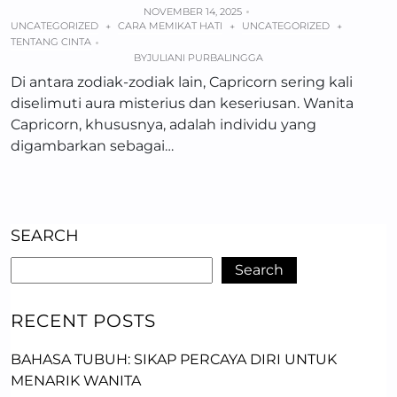
NOVEMBER 14, 2025
UNCATEGORIZED
CARA MEMIKAT HATI
UNCATEGORIZED
+
+
+
TENTANG CINTA
BY
JULIANI PURBALINGGA
Di antara zodiak-zodiak lain, Capricorn sering kali
diselimuti aura misterius dan keseriusan. Wanita
Capricorn, khususnya, adalah individu yang
digambarkan sebagai…
SEARCH
Search
RECENT POSTS
BAHASA TUBUH: SIKAP PERCAYA DIRI UNTUK
MENARIK WANITA