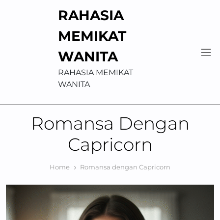
Skip
RAHASIA
to
content
MEMIKAT
WANITA
RAHASIA MEMIKAT
WANITA
Romansa Dengan
Capricorn
Home
Romansa dengan Capricorn