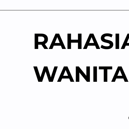
Skip
to
content
RAHASI
WANITA
R