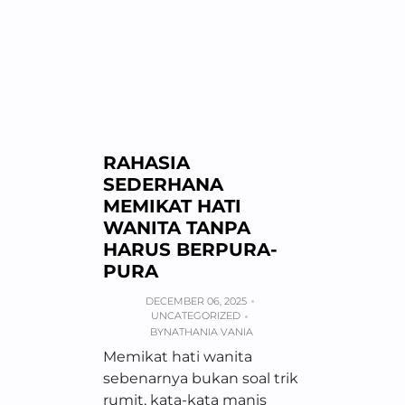
RAHASIA
SEDERHANA
MEMIKAT HATI
WANITA TANPA
HARUS BERPURA-
PURA
DECEMBER 06, 2025
UNCATEGORIZED
BY
NATHANIA VANIA
Memikat hati wanita
sebenarnya bukan soal trik
rumit, kata-kata manis