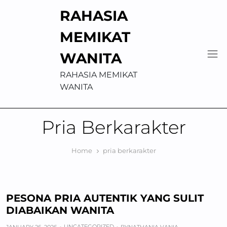
Skip
RAHASIA
to
content
MEMIKAT
WANITA
RAHASIA MEMIKAT
WANITA
Pria Berkarakter
Home
pria berkarakter
PESONA PRIA AUTENTIK YANG SULIT
DIABAIKAN WANITA
UNCATEGORIZED