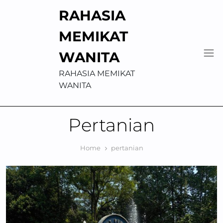
Skip
RAHASIA
to
content
MEMIKAT
WANITA
RAHASIA MEMIKAT
WANITA
Pertanian
Home
pertanian