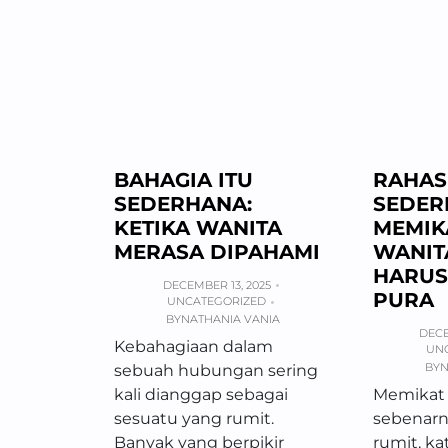
BAHAGIA ITU
RAHAS
SEDERHANA:
SEDER
KETIKA WANITA
MEMIK
MERASA DIPAHAMI
WANIT
HARUS
DECEMBER 13, 2025
PURA
UNCATEGORIZED
BY
NATHANIA VANIA
DECE
Kebahagiaan dalam
UN
BY
N
sebuah hubungan sering
kali dianggap sebagai
Memikat 
sesuatu yang rumit.
sebenarny
Banyak yang berpikir
rumit, ka