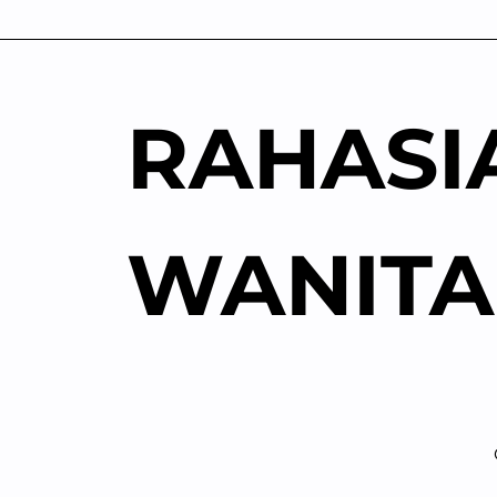
Skip
to
content
RAHASI
WANITA
P