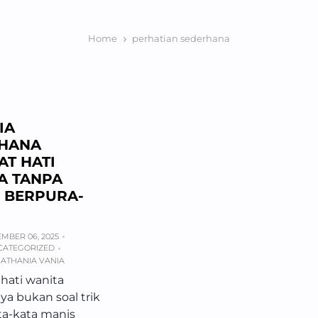
Home
perhatian sederhana
IA
HANA
AT HATI
A TANPA
 BERPURA-
MBER 06, 2025
CATEGORIZED
ATHANIA VANIA
hati wanita
a bukan soal trik
ta-kata manis