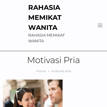
Skip
RAHASIA
to
content
MEMIKAT
WANITA
RAHASIA MEMIKAT
WANITA
Motivasi Pria
Home
motivasi pria