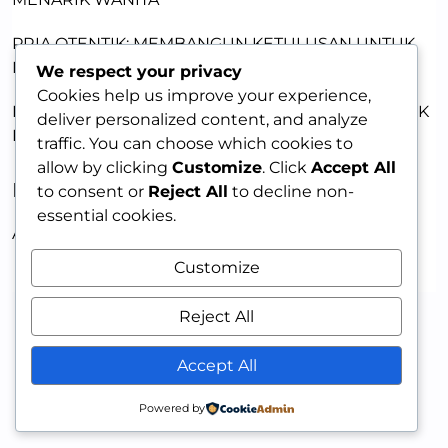
PRIA OTENTIK: MEMBANGUN KETULUSAN UNTUK
MENARIK WANITA
We respect your privacy
Cookies help us improve your experience,
KEKUATAN KETULUSAN: JADI PRIA OTENTIK UNTUK
deliver personalized content, and analyze
DAYA TARIK
traffic. You can choose which cookies to
allow by clicking
Customize
. Click
Accept All
RECENT COMMENTS
to consent or
Reject All
to decline non-
essential cookies.
A WordPress Commenter
on
HELLO WORLD!
Customize
Reject All
Accept All
Powered by