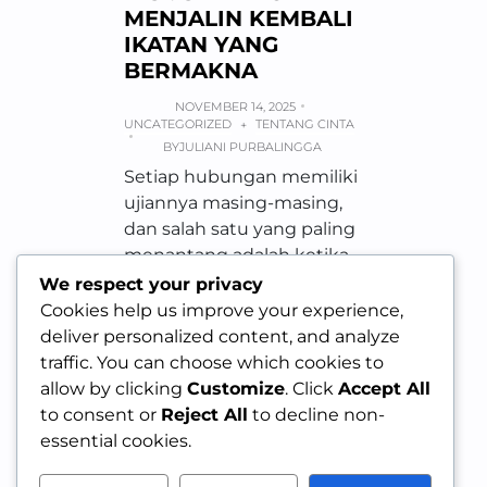
MENJALIN KEMBALI
IKATAN YANG
BERMAKNA
NOVEMBER 14, 2025
UNCATEGORIZED
TENTANG CINTA
+
BY
JULIANI PURBALINGGA
Setiap hubungan memiliki
ujiannya masing-masing,
dan salah satu yang paling
menantang adalah ketika
kedua pasangan
We respect your privacy
menyadari mereka
Cookies help us improve your experience,
memiliki peta hidup…
deliver personalized content, and analyze
traffic. You can choose which cookies to
allow by clicking
Customize
. Click
Accept All
to consent or
Reject All
to decline non-
essential cookies.