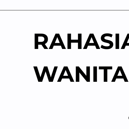
Skip
to
content
RAHASI
WANITA
Me