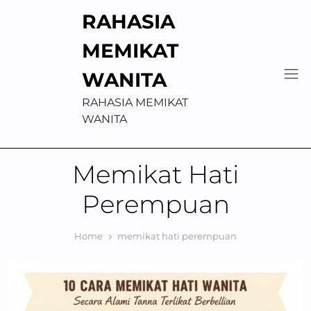
Skip
RAHASIA
to
content
MEMIKAT
WANITA
RAHASIA MEMIKAT
WANITA
Memikat Hati
Perempuan
Home
memikat hati perempuan