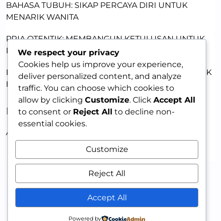
BAHASA TUBUH: SIKAP PERCAYA DIRI UNTUK
MENARIK WANITA
PRIA OTENTIK: MEMBANGUN KETULUSAN UNTUK
MENARIK WANITA
We respect your privacy
Cookies help us improve your experience,
KEKUATAN KETULUSAN: JADI PRIA OTENTIK UNTUK
deliver personalized content, and analyze
DAYA TARIK
traffic. You can choose which cookies to
allow by clicking
Customize
. Click
Accept All
RECENT COMMENTS
to consent or
Reject All
to decline non-
essential cookies.
A WordPress Commenter
on
HELLO WORLD!
Customize
Reject All
Accept All
Powered by