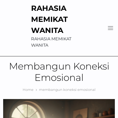
Skip
RAHASIA
to
content
MEMIKAT
WANITA
RAHASIA MEMIKAT
WANITA
Membangun Koneksi
Emosional
Home
membangun koneksi emosional