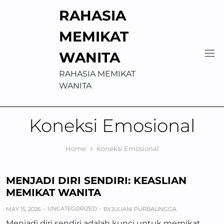
Skip
RAHASIA
to
content
MEMIKAT
WANITA
RAHASIA MEMIKAT
WANITA
Koneksi Emosional
Home
Koneksi Emosional
MENJADI DIRI SENDIRI: KEASLIAN
MEMIKAT WANITA
UNCATEGORIZED
MAY 15, 2026
BY
JULIANI PURBALINGGA
Menjadi diri sendiri adalah kunci untuk memikat