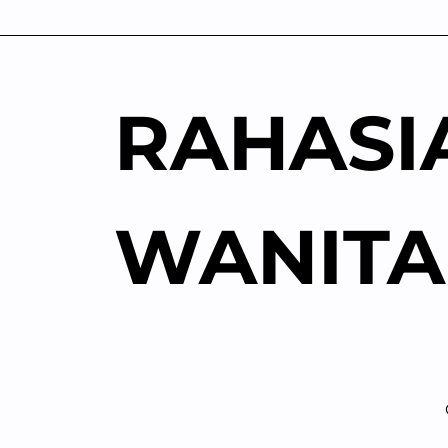
Skip
to
content
RAHASI
WANITA
Ko