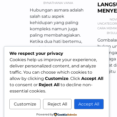
BY
NATHANIA VANIA
LANGS
MENYE
Hubungan asmara adalah
salah satu aspek
NOVE
kehidupan yang paling
UNCATEGOR
CARA MEMIK
kompleks namun juga
BY
JUL
paling membahagiakan.
Gombalan
Ketika dua hati bertemu,
bukan u
tumbuh rasa…
hubungan
We respect your privacy
menjaga
Cookies help us improve your experience,
hangat d
deliver personalized content, and analyze
7 trik jit
traffic. You can choose which cookies to
allow by clicking
Customize
. Click
Accept All
to consent or
Reject All
to decline non-
essential cookies.
Customize
Reject All
Accept All
Powered by