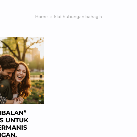
Home
kiat hubungan bahagia
MBALAN”
S UNTUK
RMANIS
GAN,