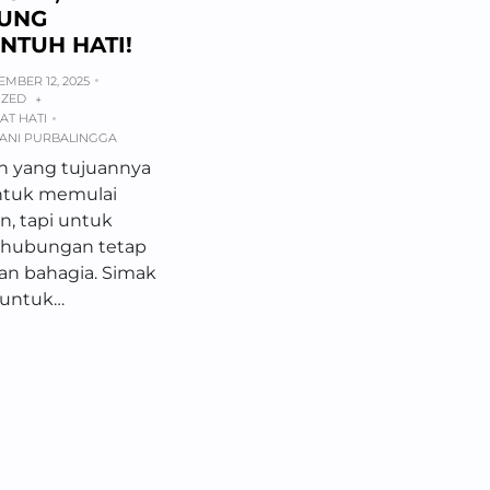
UNG
NTUH HATI!
MBER 12, 2025
IZED
+
AT HATI
IANI PURBALINGGA
 yang tujuannya
ntuk memulai
, tapi untuk
 hubungan tetap
an bahagia. Simak
u untuk…