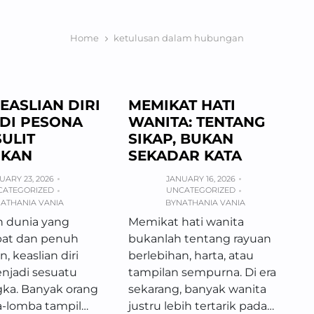
Home
ketulusan dalam hubungan
EASLIAN DIRI
MEMIKAT HATI
DI PESONA
WANITA: TENTANG
ULIT
SIKAP, BUKAN
IKAN
SEKADAR KATA
UARY 23, 2026
JANUARY 16, 2026
CATEGORIZED
UNCATEGORIZED
ATHANIA VANIA
BY
NATHANIA VANIA
h dunia yang
Memikat hati wanita
pat dan penuh
bukanlah tentang rayuan
, keaslian diri
berlebihan, harta, atau
enjadi sesuatu
tampilan sempurna. Di era
gka. Banyak orang
sekarang, banyak wanita
-lomba tampil…
justru lebih tertarik pada…