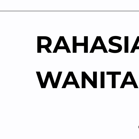
Skip
to
content
RAHASI
WANITA
Ketu