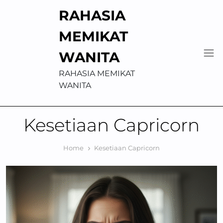
Skip
RAHASIA
to
content
MEMIKAT
WANITA
RAHASIA MEMIKAT
WANITA
Kesetiaan Capricorn
Home
Kesetiaan Capricorn