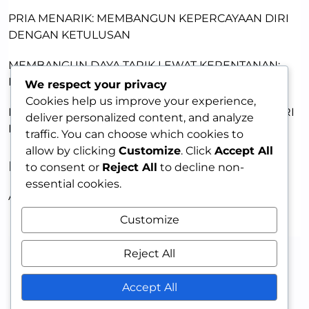
PRIA MENARIK: MEMBANGUN KEPERCAYAAN DIRI
DENGAN KETULUSAN
MEMBANGUN DAYA TARIK LEWAT KERENTANAN:
KUNCI MEMIKAT WANITA
We respect your privacy
Cookies help us improve your experience,
MENJADI PRIA YANG MEMIKAT: KEPERCAYAAN DIRI
deliver personalized content, and analyze
DAN KETERBUKAAN EMOSIONAL
traffic. You can choose which cookies to
allow by clicking
Customize
. Click
Accept All
RECENT COMMENTS
to consent or
Reject All
to decline non-
essential cookies.
A WordPress Commenter
on
HELLO WORLD!
Customize
Reject All
Accept All