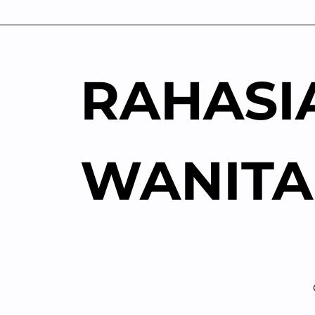
Skip
to
content
RAHASI
WANITA
Keharmo