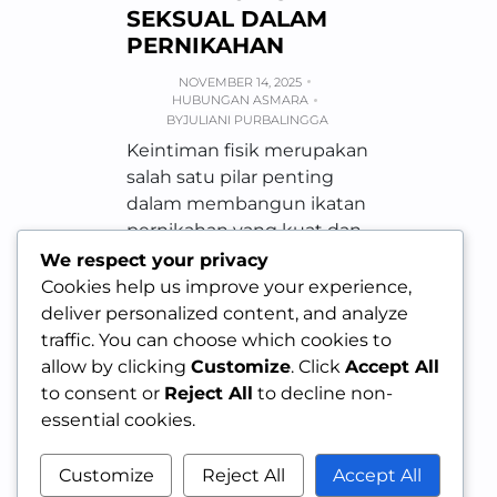
SEKSUAL DALAM
PERNIKAHAN
NOVEMBER 14, 2025
HUBUNGAN ASMARA
BY
JULIANI PURBALINGGA
Keintiman fisik merupakan
salah satu pilar penting
dalam membangun ikatan
pernikahan yang kuat dan
langgeng. Namun, seiring
We respect your privacy
berjalannya waktu,
Cookies help us improve your experience,
rutinitas,…
deliver personalized content, and analyze
traffic. You can choose which cookies to
allow by clicking
Customize
. Click
Accept All
to consent or
Reject All
to decline non-
essential cookies.
Customize
Reject All
Accept All