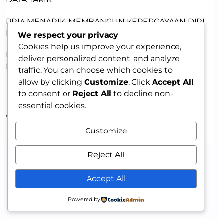
PRIA MENARIK: MEMBANGUN KEPERCAYAAN DIRI
DENGAN KETULUSAN
We respect your privacy
Cookies help us improve your experience,
MEMBANGUN DAYA TARIK LEWAT KERENTANAN:
deliver personalized content, and analyze
KUNCI MEMIKAT WANITA
traffic. You can choose which cookies to
allow by clicking
Customize
. Click
Accept All
RECENT COMMENTS
to consent or
Reject All
to decline non-
essential cookies.
A WordPress Commenter
on
HELLO WORLD!
Customize
Reject All
Accept All
Powered by