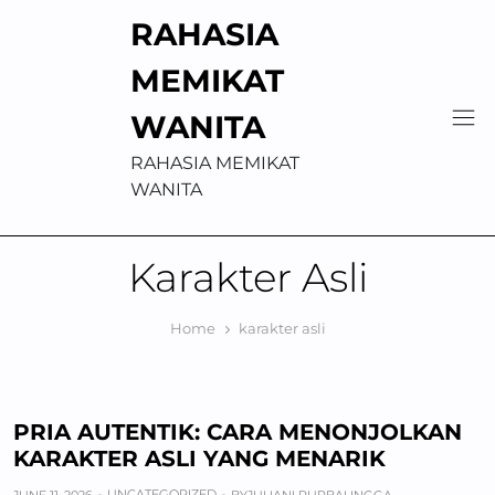
Skip
RAHASIA
to
content
MEMIKAT
WANITA
RAHASIA MEMIKAT
WANITA
Karakter Asli
Home
karakter asli
PRIA AUTENTIK: CARA MENONJOLKAN
KARAKTER ASLI YANG MENARIK
UNCATEGORIZED