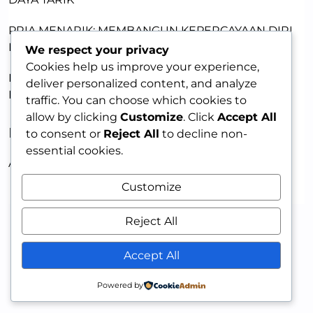
PRIA MENARIK: MEMBANGUN KEPERCAYAAN DIRI
DENGAN KETULUSAN
We respect your privacy
Cookies help us improve your experience,
MEMBANGUN DAYA TARIK LEWAT KERENTANAN:
deliver personalized content, and analyze
KUNCI MEMIKAT WANITA
traffic. You can choose which cookies to
allow by clicking
Customize
. Click
Accept All
RECENT COMMENTS
to consent or
Reject All
to decline non-
essential cookies.
A WordPress Commenter
on
HELLO WORLD!
Customize
Reject All
Accept All
Powered by