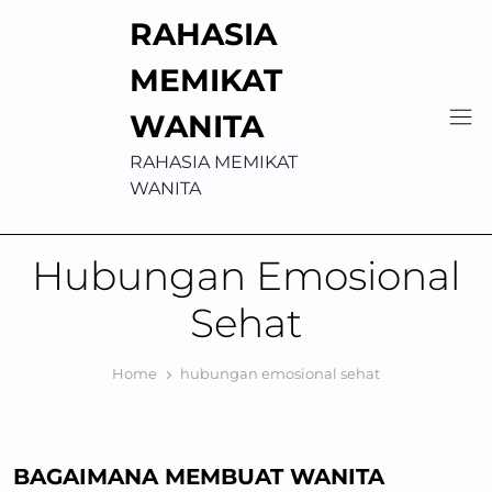
Skip
RAHASIA
to
content
MEMIKAT
WANITA
RAHASIA MEMIKAT
WANITA
Hubungan Emosional
Sehat
Home
hubungan emosional sehat
BAGAIMANA MEMBUAT WANITA