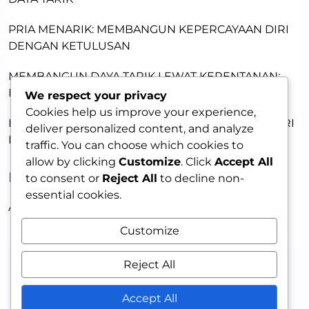
PRIA MENARIK: MEMBANGUN KEPERCAYAAN DIRI
DENGAN KETULUSAN
MEMBANGUN DAYA TARIK LEWAT KERENTANAN:
KUNCI MEMIKAT WANITA
We respect your privacy
Cookies help us improve your experience,
MENJADI PRIA YANG MEMIKAT: KEPERCAYAAN DIRI
deliver personalized content, and analyze
DAN KETERBUKAAN EMOSIONAL
traffic. You can choose which cookies to
allow by clicking
Customize
. Click
Accept All
RECENT COMMENTS
to consent or
Reject All
to decline non-
essential cookies.
A WordPress Commenter
on
HELLO WORLD!
Customize
Reject All
Accept All