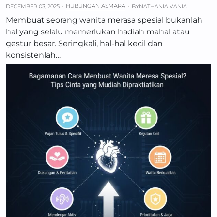
HUBUNGAN ASMARA
DECEMBER 03, 2025
BY
NATHANIA VANIA
Membuat seorang wanita merasa spesial bukanlah
hal yang selalu memerlukan hadiah mahal atau
gestur besar. Seringkali, hal-hal kecil dan
konsistenlah…