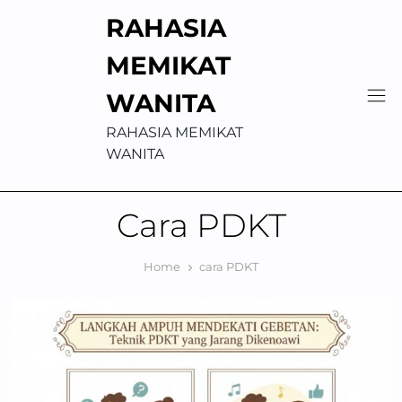
Skip
RAHASIA
to
content
MEMIKAT
WANITA
RAHASIA MEMIKAT
WANITA
Cara PDKT
Home
cara PDKT