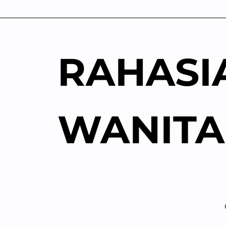
Skip
to
content
RAHASI
WANITA
Ca