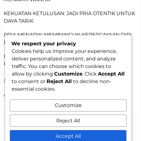
KEKUATAN KETULUSAN: JADI PRIA OTENTIK UNTUK
DAYA TARIK
PRIA MENARIK: MEMBANGUN KEPERCAYAAN DIRI
DENGAN KETULUSAN
We respect your privacy
Cookies help us improve your experience,
MEMBANGUN DAYA TARIK LEWAT KERENTANAN:
deliver personalized content, and analyze
KUNCI MEMIKAT WANITA
traffic. You can choose which cookies to
allow by clicking
Customize
. Click
Accept All
RECENT COMMENTS
to consent or
Reject All
to decline non-
essential cookies.
A WordPress Commenter
on
HELLO WORLD!
Customize
Reject All
Accept All