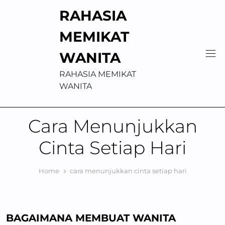
Skip
RAHASIA
to
content
MEMIKAT
WANITA
RAHASIA MEMIKAT
WANITA
Cara Menunjukkan
Cinta Setiap Hari
Home
cara menunjukkan cinta setiap hari
BAGAIMANA MEMBUAT WANITA