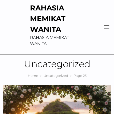
Skip
RAHASIA
to
content
MEMIKAT
WANITA
RAHASIA MEMIKAT
WANITA
Uncategorized
Home
Uncategorized
Page 23