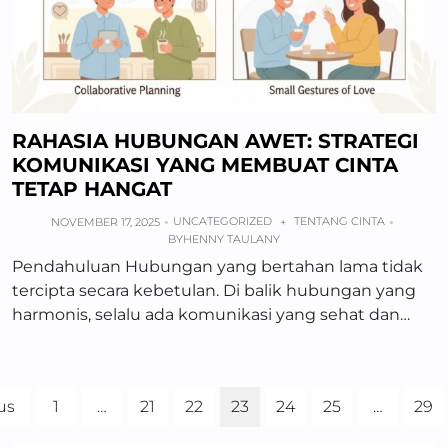
RAHASIA HUBUNGAN AWET: STRATEGI
KOMUNIKASI YANG MEMBUAT CINTA
TETAP HANGAT
UNCATEGORIZED
TENTANG CINTA
NOVEMBER 17, 2025
+
BY
HENNY TAULANY
Pendahuluan Hubungan yang bertahan lama tidak
tercipta secara kebetulan. Di balik hubungan yang
harmonis, selalu ada komunikasi yang sehat dan…
us
1
…
21
22
23
24
25
…
29